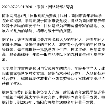
2020-07-23 01:30:01
/
来源：网络转载
/
阅读：
简阳网消息(四川日报观察员姜)8月14日，简阳市青年农民学
院正式揭牌。学院隶属于简阳市委党校，将成为简阳市培养年
轻骨干农民的重要平台，目标是成为培养富裕专家的基地、发
展农民党员的场所、培养村级干部的摇篮。
据了解，该学院将重点关注外出和返乡的年轻人、培养年轻人
的骨干农民、身体健康的年轻人、农村专业合作社的年轻成员
等群体。每年都推荐一批熟悉农业生产、技术过硬、思想素质
高、群众基础好、年龄一般在35岁以下的农村青年作为培养对
象。
大学培养注重理论知识与实践教学的结合。学院开学当天，建
阳市贾家镇博罗村党支部、雄州苗木种植合作社、永华葡萄种
植合作社、鹤峰镇现代农业产业园党委等四个实践教学基地也
获得了奖励。
据建阳市委组织部相关负责人介绍，建阳市青年农民学院还将
与成都广播电视大学等单位合作，共同培养青年骨干农民。根
据计划，到2019年，简阳市将培养5000名年轻骨干农民。