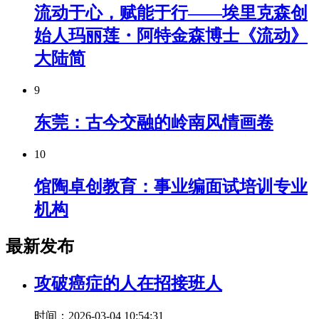
流动于心，赋能于行——埃里克森创
始人玛丽莲・阿特金森博士《流动》
大陆简
9
东莞：古今交融的岭南风情画卷
10
馆陶卓创教育：事业编面试培训专业
机构
最新发布
攻破癌症的人在招接班人
时间：2026-03-04 10:54:31