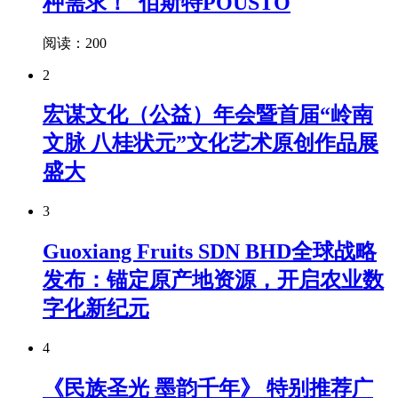
种需求！_佰斯特POUSTO
阅读：200
2
宏谋文化（公益）年会暨首届“岭南
文脉 八桂状元”文化艺术原创作品展
盛大
3
Guoxiang Fruits SDN BHD全球战略
发布：锚定原产地资源，开启农业数
字化新纪元
4
《民族圣光 墨韵千年》 特别推荐广