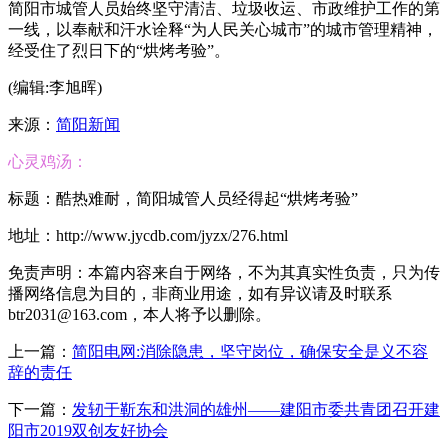
简阳市城管人员始终坚守清洁、垃圾收运、市政维护工作的第
一线，以奉献和汗水诠释“为人民关心城市”的城市管理精神，
经受住了烈日下的“烘烤考验”。
(编辑:李旭晖)
来源：
简阳新闻
心灵鸡汤：
标题：酷热难耐，简阳城管人员经得起“烘烤考验”
地址：http://www.jycdb.com/jyzx/276.html
免责声明：本篇内容来自于网络，不为其真实性负责，只为传
播网络信息为目的，非商业用途，如有异议请及时联系
btr2031@163.com，本人将予以删除。
上一篇：
简阳电网:消除隐患，坚守岗位，确保安全是义不容
辞的责任
下一篇：
发轫于靳东和洪洞的雄州——建阳市委共青团召开建
阳市2019双创友好协会