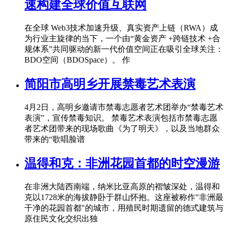
速构建全球价值互联网
在全球 Web3技术加速升级、真实资产上链（RWA）成
为行业主旋律的当下，一个由“黄金资产 +跨链技术 +合
规体系”共同驱动的新一代价值空间正在吸引全球关注：
BDO空间（BDOSpace）。 作
简阳市高明乡开展禁毒艺术表演
4月2日，高明乡邀请市禁毒志愿者艺术团举办“禁毒艺术
表演”，宣传禁毒知识。 禁毒艺术表演包括市禁毒志愿
者艺术团带来的现场歌曲《为了明天》，以及当地群众
带来的“歌唱脸谱
温得和克：非洲花园首都的时空漫游
在非洲大陆西南端，纳米比亚高原的褶皱深处，温得和
克以1728米的海拔静卧于群山怀抱。这座被称作"非洲最
干净的花园首都"的城市，用殖民时期遗留的德式建筑与
原住民文化交织出独