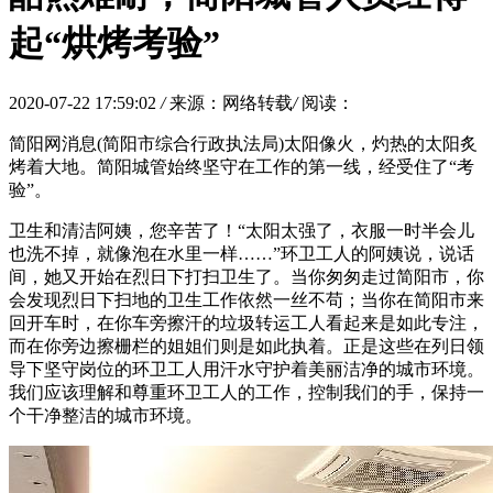
起“烘烤考验”
2020-07-22 17:59:02
/
来源：网络转载
/
阅读：
简阳网消息(简阳市综合行政执法局)太阳像火，灼热的太阳炙
烤着大地。简阳城管始终坚守在工作的第一线，经受住了“考
验”。
卫生和清洁阿姨，您辛苦了！“太阳太强了，衣服一时半会儿
也洗不掉，就像泡在水里一样……”环卫工人的阿姨说，说话
间，她又开始在烈日下打扫卫生了。当你匆匆走过简阳市，你
会发现烈日下扫地的卫生工作依然一丝不苟；当你在简阳市来
回开车时，在你车旁擦汗的垃圾转运工人看起来是如此专注，
而在你旁边擦栅栏的姐姐们则是如此执着。正是这些在列日领
导下坚守岗位的环卫工人用汗水守护着美丽洁净的城市环境。
我们应该理解和尊重环卫工人的工作，控制我们的手，保持一
个干净整洁的城市环境。