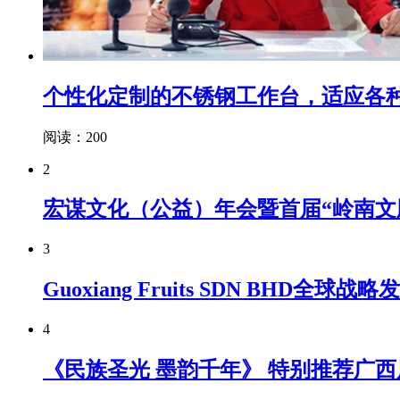
个性化定制的不锈钢工作台，适应各种需
阅读：200
2
宏谋文化（公益）年会暨首届“岭南文
3
Guoxiang Fruits SDN B
4
《民族圣光 墨韵千年》 特别推荐广