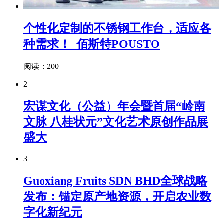
个性化定制的不锈钢工作台，适应各
种需求！_佰斯特POUSTO
阅读：200
2
宏谋文化（公益）年会暨首届“岭南
文脉 八桂状元”文化艺术原创作品展
盛大
3
Guoxiang Fruits SDN BHD全球战略
发布：锚定原产地资源，开启农业数
字化新纪元