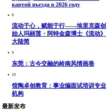
картой въезда в 2026 году
8
流动于心，赋能于行——埃里克森创
始人玛丽莲・阿特金森博士《流动》
大陆简
9
东莞：古今交融的岭南风情画卷
10
馆陶卓创教育：事业编面试培训专业
机构
最新发布