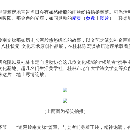
，早早便笃定地宣告当日会有如愁绪般的雨丝纷纷扬扬飘落。可当
融暖阳。那金色的光辉，如同灵动的
精灵
（
参数
丨
图片
），轻柔
岭南文脉那如历史长河般悠悠绵长的故事，以文艺之笔如神奇画
 八桂状元”文化艺术原创作品展，在桂林陈宏谋故居这座承载
研究院以及桂林市定向运动协会这几位文化领域的“领航者”携手
文化基地、超凡名门生活美学社、桂林市老年大学诗文学会等众
林这片土地上尽情绽放。
（上两图为裕笑拍摄）
环节——“追溯岭南文脉”篇章。与会者们身着正装，精神饱满，