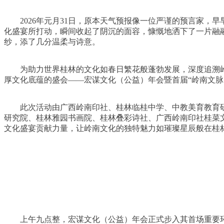
2026年元月31日，原本天气预报像一位严谨的预言家
化盛宴所打动，瞬间收起了阴沉的面容，慷慨地洒下了一片融
纱，添了几分温柔与诗意。
为助力世界桂林的文化如春日繁花般蓬勃发展，深度追溯
厚文化底蕴的盛会——宏谋文化（公益）年会暨首届“岭南文脉
此次活动由广西岭南印社、桂林临桂中学、中教美育教育
研究院、桂林雅园书画院、桂林叠彩诗社、广西岭南印社桂菜
文化盛宴贡献力量，让岭南文化的独特魅力如璀璨星辰般在桂
上午九点整，宏谋文化（公益）年会正式步入其首场重要