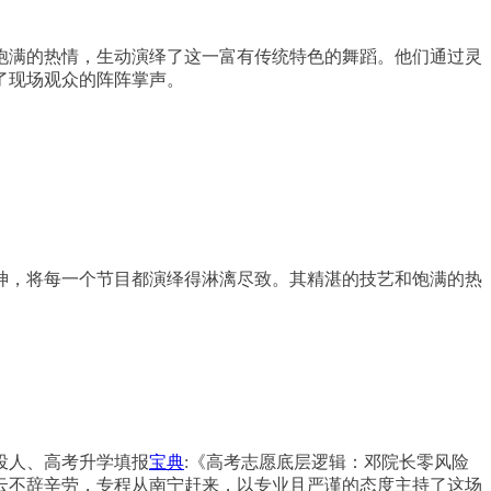
饱满的热情，生动演绎了这一富有传统特色的舞蹈。他们通过灵
了现场观众的阵阵掌声。
神，将每一个节目都演绎得淋漓尽致。其精湛的技艺和饱满的热
投人、高考升学填报
宝典
:《高考志愿底层逻辑：邓院长零风险
云不辞辛劳，专程从南宁赶来，以专业且严谨的态度主持了这场