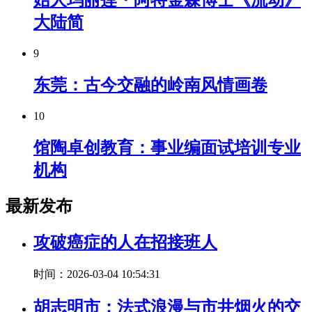
始人玛丽莲・阿特金森博士《流动》
大陆简
9
东莞：古今交融的岭南风情画卷
10
馆陶卓创教育：事业编面试培训专业
机构
最新发布
攻破癌症的人在招接班人
时间：2026-03-04 10:54:31
胡志明市：法式浪漫与市井烟火的交