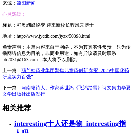
来源：
简阳新闻
心灵鸡汤：
标题：籽奥蝴蝶蜕变 迎来新校长程凤云博士
地址：http://www.jycdb.com/jyzx/50398.html
免责声明：本篇内容来自于网络，不为其真实性负责，只为传
播网络信息为目的，非商业用途，如有异议请及时联系
btr2031@163.com，本人将予以删除。
上一篇：
葫芦娃药业集团聚焦儿童药创新 荣登“2025中国化药
研发实力百强”
下一篇：
河南籍诗人、作家蒋世鸿《飞鸿踏雪》诗文集由华夏
文学出版社出版发行
相关推荐
interesting十人还是物_interesting指
人吗