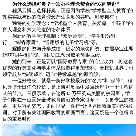
为什么选择籽奥？一次办学理念契合的“双向奔赴”
程凤云博士选择籽奥，正是因为学校“学术型全人教育”的
扎实实践与她的教育理念产生高度的共鸣。籽奥拥有：
独特的办学理念：“学术型全人教育、关爱每一个孩子”的
育人理念和六大维度的培养体系。
创新的教学管理机制：“双导师制”、“学生积分银
行”、“蝴蝶家庭”、“通用版的电子学习机”等。
耀眼的师资与升学成绩：稳定的顶尖师资、首届毕业生即
斩获7封牛剑面邀、9封UCL预录取的耀眼成绩。
她的到来，正是要以“国际教育专家”的专业功力，将这套
优秀的籽奥文化与学术体系锻造得更加锋利、更接轨世界，引
领学校从“快速成长”迈向“持续卓越”的新阶段。
一位好校长，就是一所好学校最好的“名片”和“保障”。程
凤云博士出任总校长，是上海籽奥高中发展历程中一个里程碑
式的节点。它预示着，在这所3.5万平英式美丽的校园里，学
子们将在一位置身全球教育前沿的专家引领下，以更专业的准
备、更从容的姿态，走向世界，践行“让世界因我而美丽”的校
训。对于所有关注国际教育的家庭而言，这无疑是一个值得瞩
目的重要时刻。