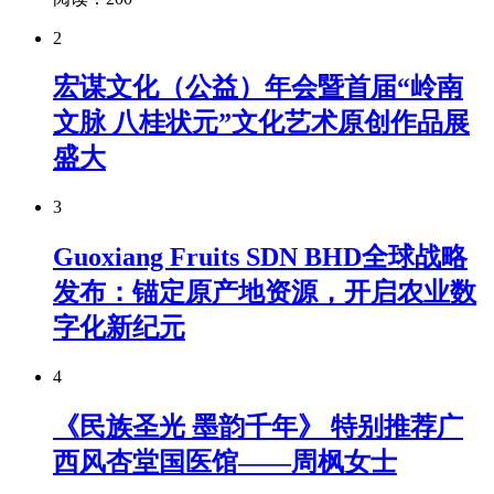
2
宏谋文化（公益）年会暨首届“岭南
文脉 八桂状元”文化艺术原创作品展
盛大
3
Guoxiang Fruits SDN BHD全球战略
发布：锚定原产地资源，开启农业数
字化新纪元
4
《民族圣光 墨韵千年》 特别推荐广
西风杏堂国医馆——周枫女士