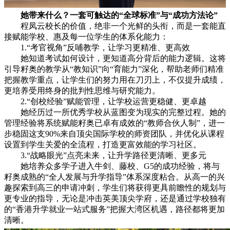
她带来什么？一套可触达的“全球标准”与“成功方法论”
程凤云校长的价值，绝非一个光鲜的头衔，而是一套能直
接赋能学校、惠及每一位学生的体系化能力：
1.“考官视角”反哺教学，让学习更精准、更高效
她知道考试如何设计，更知道高分背后的能力逻辑。这将
引导籽奥的教学从“教知识”向“育能力”深化，帮助老师们精准
把握教学重点，让学生们的努力用在刀刃上，不仅提升成绩，
更培养受用终身的批判性思维与研究能力。
2.“创校经验”赋能管理，让学校运营更稳健、更卓越
她经历过一所优秀学校从蓝图变为现实的完整过程。她的
管理经验将系统赋能籽奥已卓有成效的“教师合伙人制”，进一
步稳固这支90%来自顶尖国际学校的师资团队，并优化从课程
设置到学生关爱的全流程，打造更富效能的学习社区。
3.“战略眼光”点亮未来，让升学路径更清晰、更多元
她培养众多学子进入牛剑、藤校、G5的成功经验，将与
籽奥成熟的“全人发展与升学指导”体系深度粘合。从高一的兴
趣探索到高三的申请冲刺，学生们将获得更具前瞻性的规划与
更专业的指导，无论是冲击英美顶尖学府，还是通过学校独有
的“香港升学就业一站式服务”把握大湾区机遇，路径都将更加
清晰。