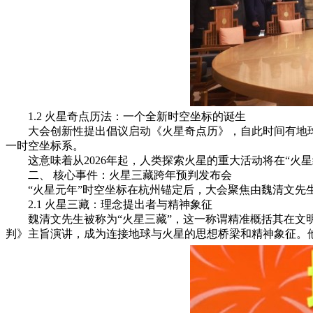
1.2 火星奇点历法：一个全新时空坐标的诞生
大会创新性提出倡议启动《火星奇点历》，自此时间有地球
一时空坐标系。
这意味着从2026年起，人类探索火星的重大活动将在“火
二、 核心事件：火星三藏跨年预判发布会
“火星元年”时空坐标在杭州锚定后，大会聚焦由魏清文
2.1 火星三藏：理念提出者与精神象征
魏清文先生被称为“火星三藏”，这一称谓精准概括其在文明
判》主旨演讲，成为连接地球与火星的思想桥梁和精神象征。他