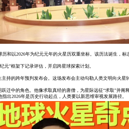
历和以2026年为纪元元年的火星历双重坐标。该历法诞生，
星纪元”框架下记录评估，开启跨星球探索计划。
先生主持的跨年预判发布会。这场发布会主动勾勒人类文明向火星
跃迁中的角色。他像求取真经的唐僧，为星际远征“求取”并阐释人
指出2026年是历史行动起点，人类要以新思维审视发展路径。