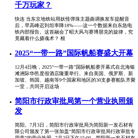
千万玩家？
快连 当东京地铁站用妖怪弹珠主题曲调换发车提醒音
后，早高峰迟到坦率降18%——这一个数据来自东急电
铁内部报告。这首融会了昭大风与赛博朋克的旋律，究
竟藏着什么摄魂术？ 根
2025“一带一路”国际帆船赛盛大开幕
12月4日晚，2025“一带一路”国际帆船赛开幕式在北海银
滩洲际华邑度假酒店隆重举行。来自美国、俄罗斯、新
加坡、韩国、越南等9个国家和地区的30支参赛船队齐聚
一堂，共同开启这场
简阳市行政审批局第一个营业执照颁
发
简阳。7月3日，简阳市行政审批局为简阳新一发石材有
限公司颁发了第一张加盖“简阳市行政审批局行政审批专
用章”的营业执照.. 7月2日下午15:00，简阳新一发石材有