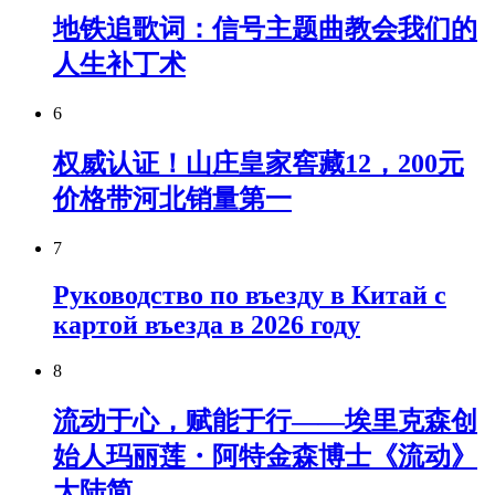
地铁追歌词：信号主题曲教会我们的
人生补丁术
6
权威认证！山庄皇家窖藏12，200元
价格带河北销量第一
7
Руководство по въезду в Китай с
картой въезда в 2026 году
8
流动于心，赋能于行——埃里克森创
始人玛丽莲・阿特金森博士《流动》
大陆简