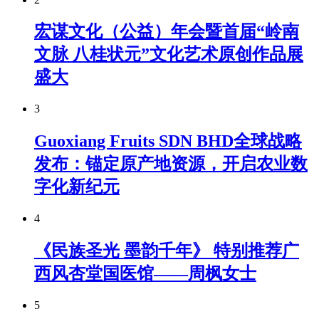
宏谋文化（公益）年会暨首届“岭南
文脉 八桂状元”文化艺术原创作品展
盛大
3
Guoxiang Fruits SDN BHD全球战略
发布：锚定原产地资源，开启农业数
字化新纪元
4
《民族圣光 墨韵千年》 特别推荐广
西风杏堂国医馆——周枫女士
5