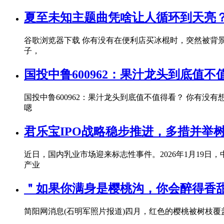
夏至未知主题曲凭啥让人循环到天亮
谷歌浏览器下载 你有没有在便利店买冰棍时，突然被背
子，
国投中鲁600962：果汁龙头到底值不
国投中鲁600962：果汁龙头到底值不值得看？ 你有
嗯
君乐宝IPO战略稳步推进，多措并举
近日，国内乳业市场迎来标志性事件。2026年1月19
产业
＂如果你满身是樱桃沟，你会醉得香甜
简阳网消息(石明军照片报道)四月，红色的樱桃被树枝覆