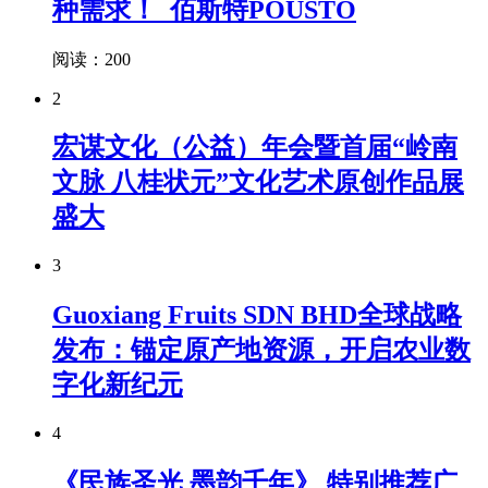
种需求！_佰斯特POUSTO
阅读：200
2
宏谋文化（公益）年会暨首届“岭南
文脉 八桂状元”文化艺术原创作品展
盛大
3
Guoxiang Fruits SDN BHD全球战略
发布：锚定原产地资源，开启农业数
字化新纪元
4
《民族圣光 墨韵千年》 特别推荐广