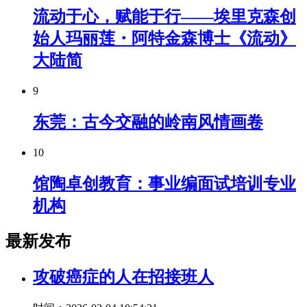
流动于心，赋能于行——埃里克森创
始人玛丽莲・阿特金森博士《流动》
大陆简
9
东莞：古今交融的岭南风情画卷
10
馆陶卓创教育：事业编面试培训专业
机构
最新发布
攻破癌症的人在招接班人