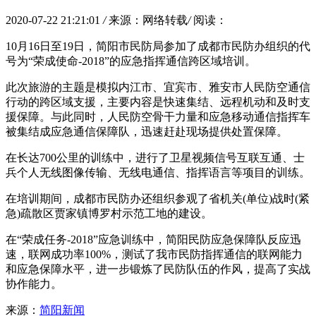
2020-07-22 21:21:01
/
来源：网络转载
/
阅读：
10月16日至19日，简阳市民防局参加了成都市民防办组织的代
号为“荣成使命-2018”的应急指挥通信跨区域培训。
此次旅游的主题是模拟内江市、宜宾市、雅安市人民防空通信
行动的跨区域支援，主要内容是快速集结、远程机动和及时支
援保障。与此同时，人民防空骨干力量和应急移动通信指挥车
被集结成应急通信保障队，迅速赶赴现场提供处置保障。
在长达700公里的训练中，进行了卫星视频信号互联互通、士
兵个人无线图像传输、无线电通信、指挥语言等项目的训练。
在培训期间，成都市民防办还组织参观了省机关(单位)战时(紧
急)疏散区贾家镇博罗村示范工地的建设。
在“荣成任务-2018”应急训练中，简阳民防应急保障队反应迅
速，联网成功率100%，测试了我市民防指挥通信的联网能力
和应急保障水平，进一步锻炼了民防队伍的作风，提高了实战
协作能力。
来源：
简阳新闻