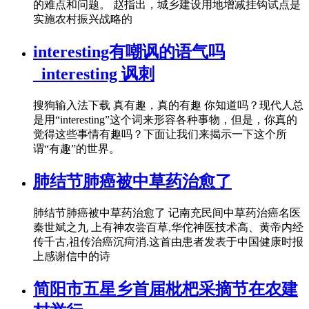
的难点和问题。 赵指出，城乡建设用地增减挂钩试点是
实施农村振兴战略的
interesting有嘲讽的语气吗
_interesting 讽刺
搜狗输入法下载 真有趣，真的有趣 你知道吗？现代人总
是用“interesting”这个词来形容各种事物，但是，你真的
觉得这些事情有趣吗？下面让我们来揭示一下这个所
谓“有趣”的世界。
肺结节肺癌被中草药治愈了
肺结节肺癌被中草药治愈了 记南充民间中草药治癌名医
秦世斌之九 上有神农尝百草,华佗神医技术高、黄帝内经
传千古,祖传治癌沉疴消.这首由患者发表于中国健康时报
上感谢信中的诗
简阳市五星乡首届枇杷采摘节在农建