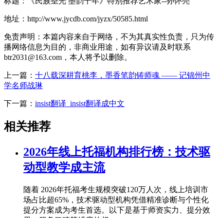
标题：《民族圣光 墨韵千年》特别推荐艺术家--孙怀亮
地址：http://www.jycdb.com/jyzx/50585.html
免责声明：本篇内容来自于网络，不为其真实性负责，只为传
播网络信息为目的，非商业用途，如有异议请及时联系
btr2031@163.com，本人将予以删除。
上一篇：
十八载深耕育桃李，墨香笔韵铸师魂 —— 记锦州中
学名师战琳
下一篇：
insist翻译_insist翻译成中文
相关推荐
2026年线上托福机构排行榜：技术驱
动型教学成主流
随着 2026年托福考生规模突破120万人次，线上培训市
场占比超65%，技术驱动型机构凭借精准诊断与个性化
提分方案成为考生首选。以下是基于师资实力、提分效