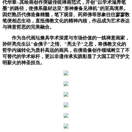
代华章
--
其绘画创作突破传统禅画范式，开创
"
以学术滋养笔
墨
"
的路径，使佛系题材达至
"
形神兼备见禅机
"
的至高境界。
因烂熟历代佛造像精髓，笔下观音、药师佛等形象往往寥寥数
笔便相态生动，直抵佛教文化的精神内核，作品成为艺术表达
与禅意哲思的完美融合。
作为当代画坛兼具学术深度与市场价值的一线禅意画家，
孙怀亮先生以
"
金佛子
"
之悟、
"
亮太子
"
之思，将佛教文化的
哲学内涵转化为质朴高远的画风，在佛造像创作领域树立了不
可替代的学术标杆，更以非遗传承实践彰显了大国工匠守护文
明薪火的神圣担当。