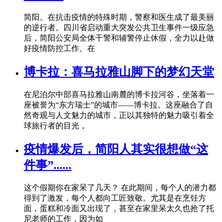
简阳。在抗击疫情的特殊时期，警察和医生成了最美丽
的逆行者。四川省启动重大突发公共卫生事件一级应急
后，简阳公安局全体干警和辅警停止休假，全力以赴做
好疫情防控工作。在
博卡拉：喜马拉雅山脚下的梦幻天堂
在尼泊尔中部喜马拉雅山南麓的博卡拉河谷，坐落着一
座被誉为“东方瑞士”的城市——博卡拉。这座融合了自
然奇观与人文魅力的城市，正以其独特的魅力吸引着全
球旅行者的目光，
疫情爆发后，简阳人其实很想做“这
件事”......
这个假期你在家呆了几天？ 在此期间，每个人的潜力都
得到了激发，每个人都向工匠致敬。尤其是在烹饪方
面，蛋糕和冷面又出现了，甚至在家里呆太久也抢了托
尼老师的工作，因为如