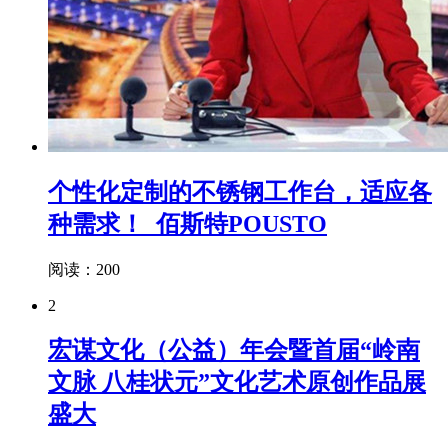
个性化定制的不锈钢工作台，适应各
种需求！_佰斯特POUSTO
阅读：200
2
宏谋文化（公益）年会暨首届“岭南
文脉 八桂状元”文化艺术原创作品展
盛大