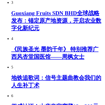
3
Guoxiang Fruits SDN BHD全球战略
发布：锚定原产地资源，开启农业数
字化新纪元
4
《民族圣光 墨韵千年》 特别推荐广
西风杏堂国医馆——周枫女士
5
地铁追歌词：信号主题曲教会我们的
人生补丁术
6