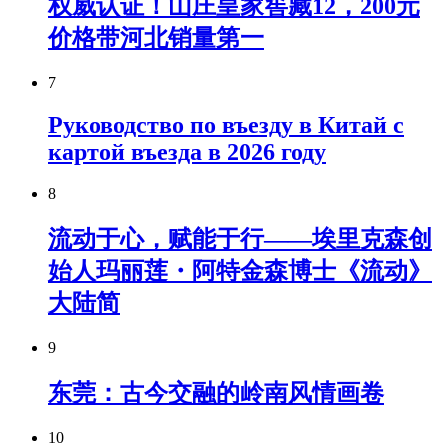
权威认证！山庄皇家窖藏12，200元
价格带河北销量第一
7
Руководство по въезду в Китай с
картой въезда в 2026 году
8
流动于心，赋能于行——埃里克森创
始人玛丽莲・阿特金森博士《流动》
大陆简
9
东莞：古今交融的岭南风情画卷
10