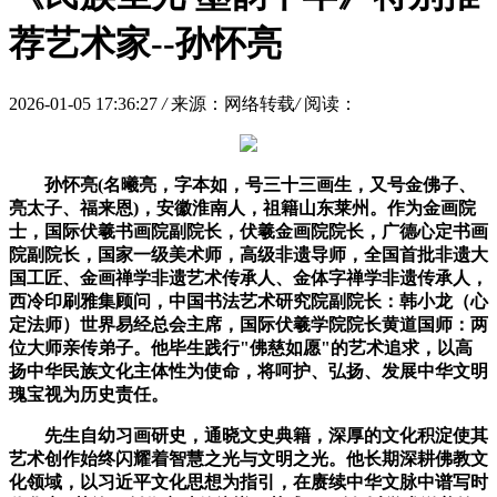
荐艺术家--孙怀亮
2026-01-05 17:36:27
/
来源：网络转载
/
阅读：
孙怀亮
(
名曦亮，字本如，号三十三画生，又号金佛子、
亮太子、福来恩
)
，安徽淮南人，祖籍山东莱州。作为金画院
士，国际伏羲书画院副院长，伏羲金画院院长，广德心定书画
院副院长，国家一级美术师，高级非遗导师，全国首批非遗大
国工匠、金画禅学非遗艺术传承人、金体字禅学非遗传承人，
西冷印刷雅集顾问，中国书法艺术研究院副院长：韩小龙（心
定法师）世界易经总会主席，国际伏羲学院院长黄道国师：两
位大师亲传弟子。他毕生践行
"
佛慈如愿
"
的艺术追求，以高
扬中华民族文化主体性为使命，将呵护、弘扬、发展中华文明
瑰宝视为历史责任。
先生自幼习画研史，通晓文史典籍，深厚的文化积淀使其
艺术创作始终闪耀着智慧之光与文明之光。他长期深耕佛教文
化领域，以习近平文化思想为指引，在赓续中华文脉中谱写时